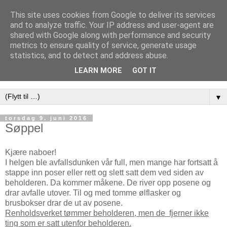
This site uses cookies from Google to deliver its services
Laenga hyttegrend
and to analyze traffic. Your IP address and user-agent are
shared with Google along with performance and security
metrics to ensure quality of service, generate usage
Velkommen til nettsiden for Laenga Hyttegrend. Her ligger
statistics, and to detect and address abuse.
informasjon til hytteeiere og andre som er interessert i
LEARN MORE
GOT IT
Laenga
▼
torsdag 9. juni 2016
Søppel
Kjære naboer!
I helgen ble avfallsdunken vår full, men mange har fortsatt å
stappe inn poser eller rett og slett satt dem ved siden av
beholderen. Da kommer måkene. De river opp posene og
drar avfalle utover. Til og med tomme ølflasker og
brusbokser drar de ut av posene.
Renholdsverket tømmer beholderen, men de fjerner ikke
ting som er satt utenfor beholderen.