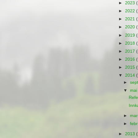
►
2023
(
►
2022
(
►
2021
(
►
2020
(
►
2019
(
►
2018
(
►
2017
(
►
2016
(
►
2015
(
▼
2014
(
►
sep
▼
ma
Refe
Innka
►
ma
►
feb
►
2013
(