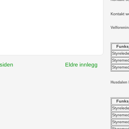
Kontakt 
Velforeni
Funks
Styrelede
Styreme
tsiden
Eldre innlegg
Styreme
Husdalen 
Funks
Styrelede
Styreme
Styreme
Styreme