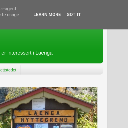
ser-agent
rate usage
LEARN MORE
GOT IT
 er interessert i Laenga
ettstedet