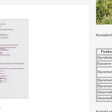
Kontaktinf
Funks
Styrelede
Kasserer
Styreme
Styreme
Styreme
Varamed
Varamed
r
Kontakt st