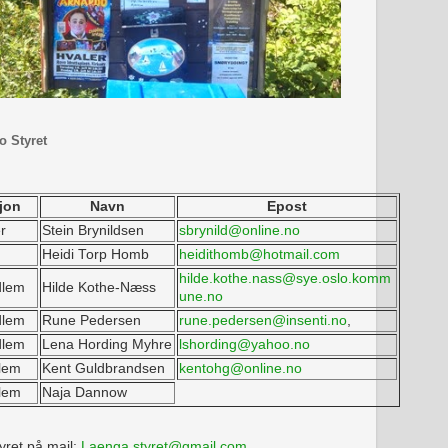
o Styret
jon
Navn
Epost
r
Stein Brynildsen
sbrynild@online.no
Heidi Torp Homb
heidithomb@hotmail.com
hilde.kothe.nass@sye.oslo.komm
dlem
Hilde Kothe-Næss
une.no
dlem
Rune Pedersen
rune.pedersen@insenti.no
,
dlem
Lena Hording Myhre
lshording@yahoo.no
lem
Kent Guldbrandsen
kentohg@online.no
lem
Naja Dannow
yret på mail:
Laenga.styret@gmail.com