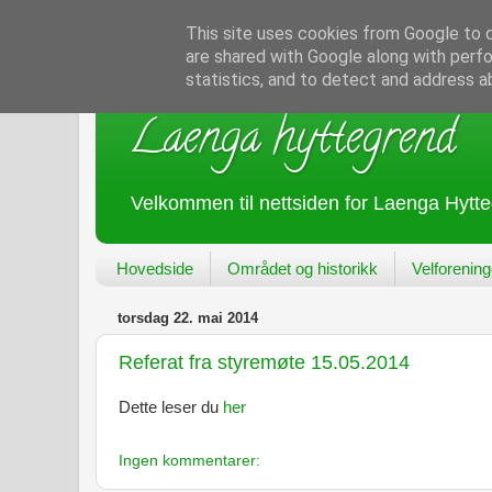
This site uses cookies from Google to de
are shared with Google along with perfo
statistics, and to detect and address a
Laenga hyttegrend
Velkommen til nettsiden for Laenga Hytteg
Hovedside
Området og historikk
Velforenin
torsdag 22. mai 2014
Referat fra styremøte 15.05.2014
Dette leser du
her
Ingen kommentarer: