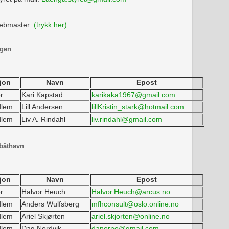
webmaster:
(trykk her)
ngen
jon
Navn
Epost
r
Kari Kapstad
karikaka1967@gmail.com
dlem
Lill Andersen
lillKristin_stark@hotmail.com
dlem
Liv A. Rindahl
liv.rindahl@gmail.com
båthavn
jon
Navn
Epost
r
Halvor Heuch
Halvor.Heuch@arcus.no
dlem
Anders Wulfsberg
mfhconsult@oslo.online.no
dlem
Ariel Skjørten
ariel.skjorten@online.no
dlem
Dag Nordvik
danorno@gmail.com