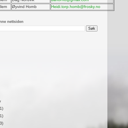
dlem
Øyvind Homb
Heidi.torp.homb@frosky.no
nne nettsiden
v
1)
1)
3)