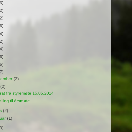
3)
2)
2)
6)
4)
2)
4)
6)
6)
7)
tember
(2)
i
(2)
rat fra styremøte 15.05.2014
lling til årsmøte
rs
(2)
ruar
(1)
3)